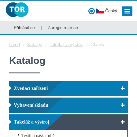
Český
Přihlásit se
|
Zaregistrujte se
Úvod
Katalog
Takeláž a výstroj
Články
Katalog
Zvedací zařízení
Vybavení skladu
Takeláž a výstroj
Textilní páska, nitě