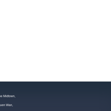
One Midtown,
suen Wan,