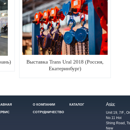
нань)
Выставка Trans Ural 2018 (Россия,
Екатеринбург)
Asia:
ЛАВНАЯ
О КОМПАНИИ
КАТАЛОГ
ЕРВИС
СОТРУДНИЧЕСТВО
Unit 19, 7/F., 
No.11 Hoi
Shing Road, T
New